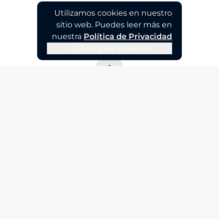
Utilizamos cookies en nuestro
sitio web. Puedes leer más en
nuestra
Política de Privacidad
Estoy de acuerdo
Somos una empresa que acelera la
adopción de la nube mediante la
implementación de tecnología sin
servidor e inteligencia artificial de AWS.