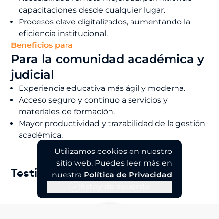
capacitaciones desde cualquier lugar.
Procesos clave digitalizados, aumentando la
eficiencia institucional.
Beneficios para
Para la comunidad académica y
judicial
Experiencia educativa más ágil y moderna.
Acceso seguro y continuo a servicios y
materiales de formación.
Mayor productividad y trazabilidad de la gestión
académica.
Utilizamos cookies en nuestro
sitio web. Puedes leer más en
Testimonios
nuestra
Política de Privacidad
Estoy de acuerdo