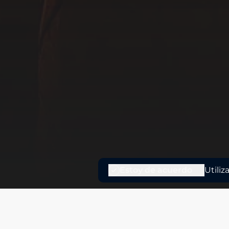
Estoy de acuerdo
Utili
¿Que es?